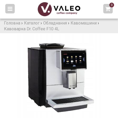
0
Головна
›
Каталог
›
Обладнання
›
Кавомашини
›
Кавоварка Dr. Coffee F10 4L